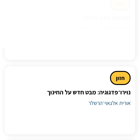
חזון
מצוינות פינת הכלה
עדי אלטשולר, ענת גרינשטיין
חזון
נוירו־פדגוגיה: מבט חדש על החינוך
אורית אלגאוי־הרשלר