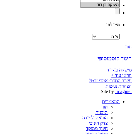
מיין לפי
מיין
לפי
חזון
חינוך קוסמוסופי
מישקה בן-דוד
קראו עוד +
עיצוב הספר: אמרי זרטל
הצהרת נגישות
Site by
Imaginet
המאמרים
חזון
תוכנית
הוראה ולמידה
צדק חינוכי
חינוך ממוקד
מתוך הכיתה