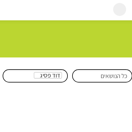
חיפוש
לפי
שם
שא
מחבר
דוד פסיג
ר