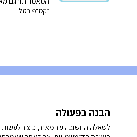
המאמר תורגם מאנג
זקס־פורטל
הבנה בפעולה
תשובה חד־משמעית, אך לאחר שאמרתי ז