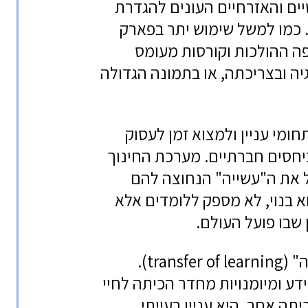
ים והאזרחיים העונים להגדרת
 כמו למשל שימוש יתר בפארק
פה ההולכות וקורסות מעומס
גיה ובצריכתה, או בתמונה הגדולה
ומי עניין ולמצוא זמן לעסוק
חסים חברתיים. מערכת החינוך
 את ה"עשייה" הנחוצה להם
וא בנוי, לא מספק ללומדים אלא
שבו פועל העולם.
זוהי בעיה קלאסית של "העברה של למידה" (transfer of learning).
ע ומיומנויות מחדר הכיתה לחיי
תה אחר, היא עניין בעייתי.