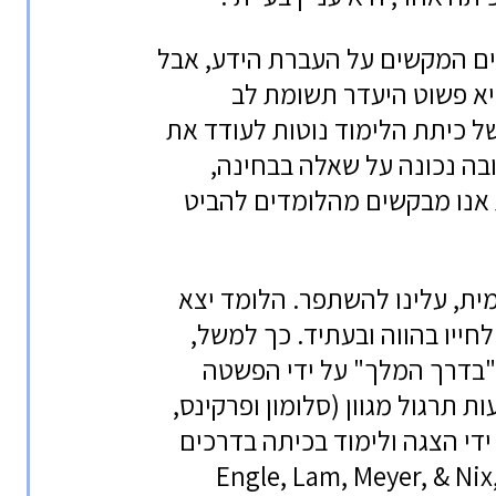
נים המקשים על העברת הידע, אבל
היא פשוט היעדר תשומת לב
 כיתת הלימוד נוטות לעודד את
ובה נכונה על שאלה בבחינה,
ת אנו מבקשים מהלומדים להביט
ית, עלינו להשתפר. הלומד יצא
ייו בהווה ובעתיד. כך למשל,
"בדרך המלך" על ידי הפשטה
 תרגול מגוון (סלומון ופרקינס,
Perkins & Salomon, ), ועל ידי הצגה ולימוד בכיתה בדרכים
יאפשרו מִסגור רחב לעומת מִסגור צר (Engle, Lam, Meyer, & Nix,