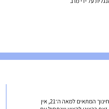
לית על ידי מרב
לשאלה החשובה עד מאוד, כיצד לעשות חינוך המתאים למאה ה־21, אין
את ברצוני להציע שנתחיל עם